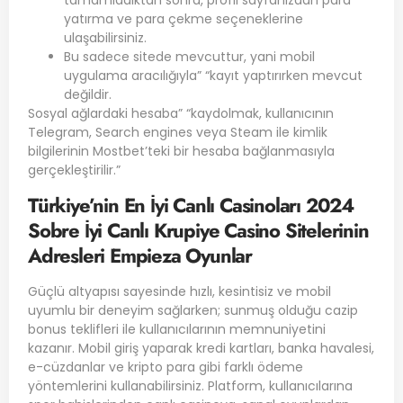
tamamladıktan sonra, profil sayfanızdan para
yatırma ve para çekme seçeneklerine
ulaşabilirsiniz.
Bu sadece sitede mevcuttur, yani mobil
uygulama aracılığıyla” “kayıt yaptırırken mevcut
değildir.
Sosyal ağlardaki hesaba” “kaydolmak, kullanıcının
Telegram, Search engines veya Steam ile kimlik
bilgilerinin Mostbet’teki bir hesaba bağlanmasıyla
gerçekleştirilir.”
Türkiye’nin En İyi Canlı Casinoları 2024
Sobre İyi Canlı Krupiye Casino Sitelerinin
Adresleri Empieza Oyunlar
Güçlü altyapısı sayesinde hızlı, kesintisiz ve mobil
uyumlu bir deneyim sağlarken; sunmuş olduğu cazip
bonus teklifleri ile kullanıcılarının memnuniyetini
kazanır. Mobil giriş yaparak kredi kartları, banka havalesi,
e-cüzdanlar ve kripto para gibi farklı ödeme
yöntemlerini kullanabilirsiniz. Platform, kullanıcılarına