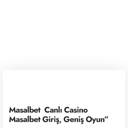
Masalbet ️ Canlı Casino
Masalbet Giriş, Geniş Oyun”