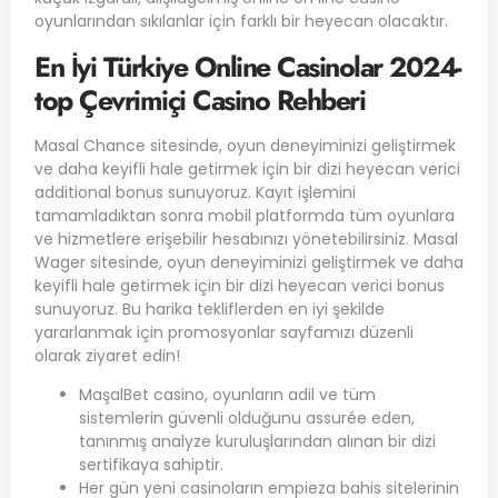
oyunlarından sıkılanlar için farklı bir heyecan olacaktır.
En İyi Türkiye Online Casinolar 2024-
top Çevrimiçi Casino Rehberi
Masal Chance sitesinde, oyun deneyiminizi geliştirmek
ve daha keyifli hale getirmek için bir dizi heyecan verici
additional bonus sunuyoruz. Kayıt işlemini
tamamladıktan sonra mobil platformda tüm oyunlara
ve hizmetlere erişebilir hesabınızı yönetebilirsiniz. Masal
Wager sitesinde, oyun deneyiminizi geliştirmek ve daha
keyifli hale getirmek için bir dizi heyecan verici bonus
sunuyoruz. Bu harika tekliflerden en iyi şekilde
yararlanmak için promosyonlar sayfamızı düzenli
olarak ziyaret edin!
MaşalBet casino, oyunların adil ve tüm
sistemlerin güvenli olduğunu assurée eden,
tanınmış analyze kuruluşlarından alınan bir dizi
sertifikaya sahiptir.
Her gün yeni casinoların empieza bahis sitelerinin