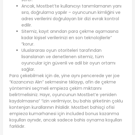
Ancak, Mostbet’te kullanıcıyı tanımlamanın yanı
sıra, doğrulama yapılır – oyuncunun kimliğini ve
adres verilerini doğrulayan bir dizi evrak kontrol
edilir.
Sitemiz, kayıt anından para çekme aşamasına
kadar kişisel verilerinizi en son teknolojilerle”
“korur.
Uluslararası oyun otoriteleri tarafından
lisanslanan ve denetlenen sitemiz, tüm
oyuncular için güvenli ve adil bir oyun ortamı
sağlar.
Para çekebilmek için de, yine aynı pencerede yer joe
“Kazancınızı Alın” sekmesine tıklayıp, afin de çekme
yöntemini seçmeli empieza çekim miktarını
belirtmelisiniz. Hayır, oyuncunun Mostbet’e yeniden
kaydolmasına” “izin verilmiyor, bu bahis şirketinin çoklu
kontenjan kurallarının ihlalidir. Mostbet bahisçi ofisi
empieza kumarhanesi için included bonus kazanma
koşulları aynıdır, ancak sadece bahis oynama koşulları
farklıdır.