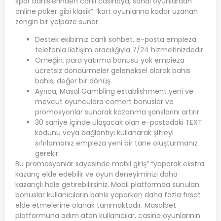
spor bahislerinden canlı casinoya, sanal oyunlardan
online poker gibi klasik” “kart oyunlarına kadar uzanan
zengin bir yelpaze sunar.
Destek ekibimiz canlı sohbet, e-posta empieza
telefonla iletişim aracılığıyla 7/24 hizmetinizdedir.
Örneğin, para yatırma bonusu yok empieza
ücretsiz döndürmeler geleneksel olarak bahis
bahis, değer bir dönüş.
Ayrıca, Masal Gambling establishment yeni ve
mevcut oyunculara cömert bonuslar ve
promosyonlar sunarak kazanma şanslarını artırır.
30 saniye içinde ulaşacak olan e-postadaki TEXT
kodunu veya bağlantıyı kullanarak şifreyi
sıfırlamanız empieza yeni bir tane oluşturmanız
gerekir.
Bu promosyonlar sayesinde mobil giriş” “yaparak ekstra
kazanç elde edebilir ve oyun deneyiminizi daha
kazançlı hale getirebilirsiniz. Mobil platformda sunulan
bonuslar kullanıcıların bahis yaparken daha fazla fırsat
elde etmelerine olanak tanımaktadır. Masalbet
platformuna adım atan kullanıcılar, casino oyunlarının