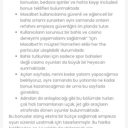
bonusları, bedava spinler ve hatta kayıp included
bonus teklifleri bulunmaktadır.
Masalbet kullanıcılarına güvenli ve eğlenceli bir
bahis ortamı sunarken aynı zamanda onların
refahını empieza güvenliğini ön planda tutar.
Kullanıcıların sorunsuz bir bahis ve casino
deneyimi yaşamalarını sağlamak” “için
Masalbet’in müşteri hizmetleri ekibi her the
particular ulaşılabilir durumdadır.
Bahis tutkunları için sadece spor bahisleri
değil casino oyunları da büyük bir heyecan
sunmaktadır.
Açılan sayfada, nenni kadar yatırım yapacağımızı
belirliyoruz, aynı zamanda bu yatırımla ne kadar
bonus kazanacağımızı de uma bu sayfada
görebiliriz.
Adından da anlaşılacağı gibi bu bölümde turları
çok hızlı tamamlanan uçak, jet gibi araçların
etrafında dönen oyunlar bulunmaktadır.
Bu bonuslar sizing ekstra bir bütçe sağlamak empieza
oyun sürenizi uzatmak için tasarlanmıştır. Bu harika