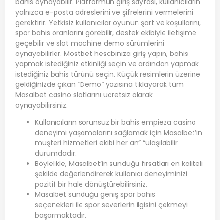
bahis oynayabilir. Platformun giriş sayfası, kullanıcıların
yalnızca e-posta adreslerini ve şifrelerini vermelerini
gerektirir. Yetkisiz kullanıcılar oyunun şart ve koşullarını,
spor bahis oranlarını görebilir, destek ekibiyle iletişime
geçebilir ve slot machine demo sürümlerini
oynayabilirler. Mostbet hesabınıza giriş yapın, bahis
yapmak istediğiniz etkinliği seçin ve ardından yapmak
istediğiniz bahis türünü seçin. Küçük resimlerin üzerine
geldiğinizde çıkan “Demo” yazısına tıklayarak tüm
Masalbet casino slotlarını ücretsiz olarak
oynayabilirsiniz.
Kullanıcıların sorunsuz bir bahis empieza casino
deneyimi yaşamalarını sağlamak için Masalbet’in
müşteri hizmetleri ekibi her an” “ulaşılabilir
durumdadır.
Böylelikle, Masalbet’in sunduğu fırsatları en kaliteli
şekilde değerlendirerek kullanıcı deneyiminizi
pozitif bir hale dönüştürebilirsiniz.
Masalbet sunduğu geniş spor bahis
seçenekleri ile spor severlerin ilgisini çekmeyi
başarmaktadır.