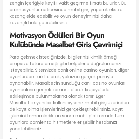
zengin içeriğiyle keyifli vakit geçirme fırsatı bulurlar. Bu
promosyonlar neticesinde mobil giriş yaparak ekstra
kazanç elde edebilir ve oyun deneyiminizi daha
kazançlı hale getirebilirsiniz.
Motivasyon Ödülleri Bir Oyun
Kulübünde Masalbet Giris Çevrimiçi
Para çekmek istediğinizde, bilgilerinizi kimlik örneği
empieza fatura örneği gibi belgelerle doğrulamanızı
isteyebiliriz. Sitemizde canlı online casino oyunları, diğer
oyunlardan farklı olarak, yalnızca gerçek parayla
oynanabilir. Masalbet’in sunduğu canlı casino oyunları
oyuncuların gerçek zamanlı olarak krupiyelerle
etkileşimde bulunmalarına olanak tanır. Eğer
Masalbet’te yeni bir kullanıcıysanız mobil giriş üzerinden
de kayıt olma işlemlerinizi gerçekleştirebilirsiniz. Kayıt
işlemini tamamladıktan sonra mobil platformda tüm
oyunlara comienza hizmetlere erişebilir hesabınızı
yönetebilirsiniz.