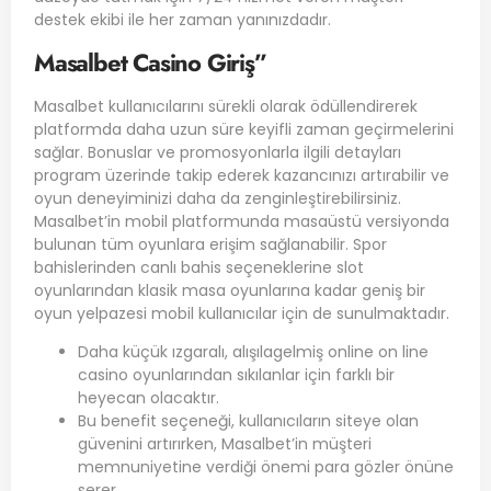
destek ekibi ile her zaman yanınızdadır.
Masalbet Casino Giriş”
Masalbet kullanıcılarını sürekli olarak ödüllendirerek
platformda daha uzun süre keyifli zaman geçirmelerini
sağlar. Bonuslar ve promosyonlarla ilgili detayları
program üzerinde takip ederek kazancınızı artırabilir ve
oyun deneyiminizi daha da zenginleştirebilirsiniz.
Masalbet’in mobil platformunda masaüstü versiyonda
bulunan tüm oyunlara erişim sağlanabilir. Spor
bahislerinden canlı bahis seçeneklerine slot
oyunlarından klasik masa oyunlarına kadar geniş bir
oyun yelpazesi mobil kullanıcılar için de sunulmaktadır.
Daha küçük ızgaralı, alışılagelmiş online on line
casino oyunlarından sıkılanlar için farklı bir
heyecan olacaktır.
Bu benefit seçeneği, kullanıcıların siteye olan
güvenini artırırken, Masalbet’in müşteri
memnuniyetine verdiği önemi para gözler önüne
serer.