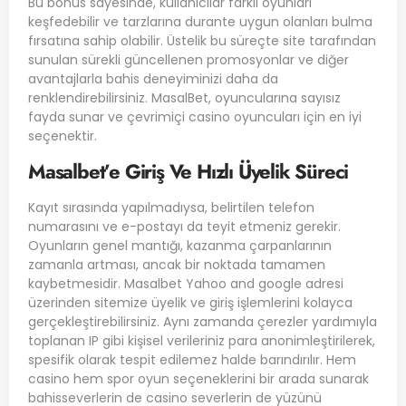
Bu bonus sayesinde, kullanıcılar farklı oyunları
keşfedebilir ve tarzlarına durante uygun olanları bulma
fırsatına sahip olabilir. Üstelik bu süreçte site tarafından
sunulan sürekli güncellenen promosyonlar ve diğer
avantajlarla bahis deneyiminizi daha da
renklendirebilirsiniz. MasalBet, oyuncularına sayısız
fayda sunar ve çevrimiçi casino oyuncuları için en iyi
seçenektir.
Masalbet’e Giriş Ve Hızlı Üyelik Süreci
Kayıt sırasında yapılmadıysa, belirtilen telefon
numarasını ve e-postayı da teyit etmeniz gerekir.
Oyunların genel mantığı, kazanma çarpanlarının
zamanla artması, ancak bir noktada tamamen
kaybetmesidir. Masalbet Yahoo and google adresi
üzerinden sitemize üyelik ve giriş işlemlerini kolayca
gerçekleştirebilirsiniz. Aynı zamanda çerezler yardımıyla
toplanan IP gibi kişisel verileriniz para anonimleştirilerek,
spesifik olarak tespit edilemez halde barındırılır. Hem
casino hem spor oyun seçeneklerini bir arada sunarak
bahisseverlerin de casino severlerin de yüzünü