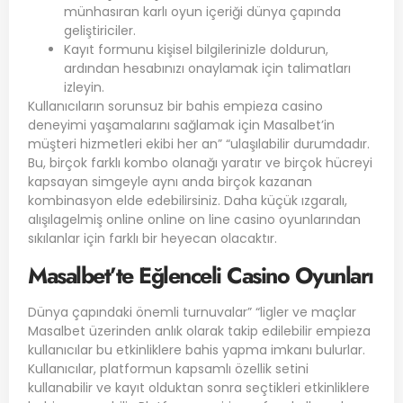
münhasıran karlı oyun içeriği dünya çapında
geliştiriciler.
Kayıt formunu kişisel bilgilerinizle doldurun,
ardından hesabınızı onaylamak için talimatları
izleyin.
Kullanıcıların sorunsuz bir bahis empieza casino
deneyimi yaşamalarını sağlamak için Masalbet’in
müşteri hizmetleri ekibi her an” “ulaşılabilir durumdadır.
Bu, birçok farklı kombo olanağı yaratır ve birçok hücreyi
kapsayan simgeyle aynı anda birçok kazanan
kombinasyon elde edebilirsiniz. Daha küçük ızgaralı,
alışılagelmiş online online on line casino oyunlarından
sıkılanlar için farklı bir heyecan olacaktır.
Masalbet’te Eğlenceli Casino Oyunları
Dünya çapındaki önemli turnuvalar” “ligler ve maçlar
Masalbet üzerinden anlık olarak takip edilebilir empieza
kullanıcılar bu etkinliklere bahis yapma imkanı bulurlar.
Kullanıcılar, platformun kapsamlı özellik setini
kullanabilir ve kayıt olduktan sonra seçtikleri etkinliklere