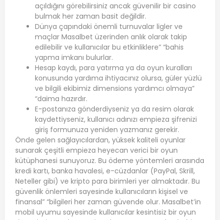
açıldığını görebilirsiniz ancak güvenilir bir casino
bulmak her zaman basit değildir.
Dünya çapındaki önemli turnuvalar ligler ve
maçlar Masalbet üzerinden anlık olarak takip
edilebilir ve kullanıcılar bu etkinliklere” “bahis
yapma imkanı bulurlar.
Hesap kaydı, para yatırma ya da oyun kuralları
konusunda yardıma ihtiyacınız olursa, güler yüzlü
ve bilgili ekibimiz dimensions yardımcı olmaya”
“daima hazırdır.
E-postanıza gönderdiyseniz ya da resim olarak
kaydettiyseniz, kullanıcı adınızı empieza şifrenizi
giriş formunuza yeniden yazmanız gerekir.
Önde gelen sağlayıcılardan, yüksek kaliteli oyunlar
sunarak çeşitli empieza heyecan verici bir oyun
kütüphanesi sunuyoruz. Bu ödeme yöntemleri arasında
kredi kartı, banka havalesi, e-cüzdanlar (PayPal, Skrill,
Neteller gibi) ve kripto para birimleri yer almaktadır. Bu
güvenlik önlemleri sayesinde kullanıcıların kişisel ve
finansal” “bilgileri her zaman güvende olur. Masalbet’in
mobil uyumu sayesinde kullanıcılar kesintisiz bir oyun