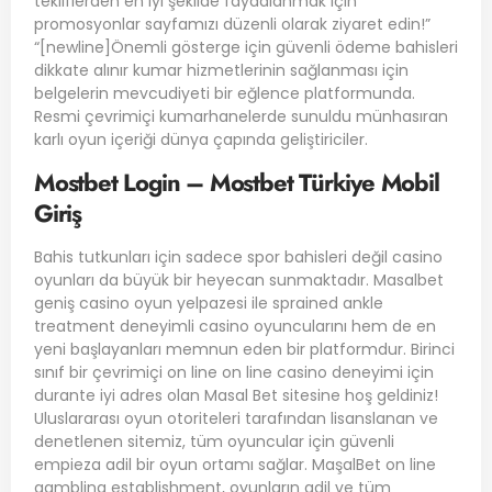
tekliflerden en iyi şekilde faydalanmak için
promosyonlar sayfamızı düzenli olarak ziyaret edin!”
“[newline]Önemli gösterge için güvenli ödeme bahisleri
dikkate alınır kumar hizmetlerinin sağlanması için
belgelerin mevcudiyeti bir eğlence platformunda.
Resmi çevrimiçi kumarhanelerde sunuldu münhasıran
karlı oyun içeriği dünya çapında geliştiriciler.
Mostbet Login – Mostbet Türkiye Mobil
Giriş
Bahis tutkunları için sadece spor bahisleri değil casino
oyunları da büyük bir heyecan sunmaktadır. Masalbet
geniş casino oyun yelpazesi ile sprained ankle
treatment deneyimli casino oyuncularını hem de en
yeni başlayanları memnun eden bir platformdur. Birinci
sınıf bir çevrimiçi on line on line casino deneyimi için
durante iyi adres olan Masal Bet sitesine hoş geldiniz!
Uluslararası oyun otoriteleri tarafından lisanslanan ve
denetlenen sitemiz, tüm oyuncular için güvenli
empieza adil bir oyun ortamı sağlar. MaşalBet on line
gambling establishment, oyunların adil ve tüm