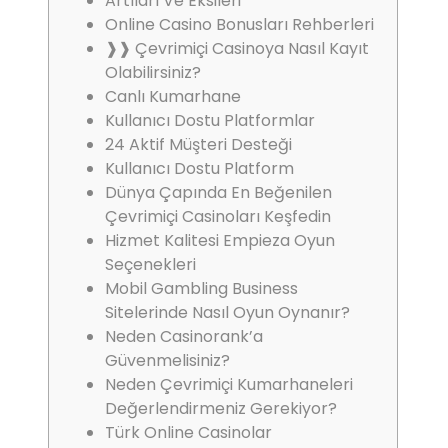
Artıları Ve Eksileri
Online Casino Bonusları Rehberleri
❱❱ Çevrimiçi Casinoya Nasıl Kayıt
Olabilirsiniz?
Canlı Kumarhane
Kullanıcı Dostu Platformlar
24 Aktif Müşteri Desteği
Kullanıcı Dostu Platform
Dünya Çapında En Beğenilen
Çevrimiçi Casinoları Keşfedin
Hizmet Kalitesi Empieza Oyun
Seçenekleri
Mobil Gambling Business
Sitelerinde Nasıl Oyun Oynanır?
Neden Casinorank’a
Güvenmelisiniz?
Neden Çevrimiçi Kumarhaneleri
Değerlendirmeniz Gerekiyor?
Türk Online Casinolar