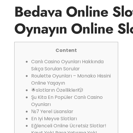
Bedava Online Sl
Oynayın Online Slo
Content
Canlı Casino Oyunları Hakkında
Sıkça Sorulan Sorular
Roulette Oyunları – Monako Hissini
Online Yaşayın
🌟slotların Özellikleri🎲
Şu Kita En Popüler Canlı Casino
Oyunları
№7 Yerel Lisanslar
En Iyi Meyve Slotları
Eğlenceli Online Ücretsiz Slotlar!
Kayıt Yok! Para Yatırma Yok!