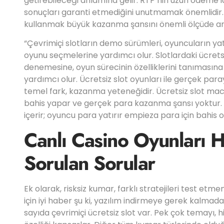
getirebileceği anlamına gelir. RTP’nin uzun ödeme iad
sonuçları garanti etmediğini unutmamak önemlidir. C
kullanmak büyük kazanma şansını önemli ölçüde art
“Çevrimiçi slotların demo sürümleri, oyuncuların ya
oyunu seçmelerine yardımcı olur. Slotlardaki ücrets
denemesine, oyun sürecinin özelliklerini tanımasına
yardımcı olur. Ücretsiz slot oyunları ile gerçek par
temel fark, kazanma yeteneğidir. Ücretsiz slot ma
bahis yapar ve gerçek para kazanma şansı yoktur. 
içerir; oyuncu para yatırır empieza para için bahis 
Canlı Casino Oyunları 
Sorulan Sorular
Ek olarak, risksiz kumar, farklı stratejileri test et
için iyi haber şu ki, yazılım indirmeye gerek kalmad
sayıda çevrimiçi ücretsiz slot var. Pek çok temayı, h