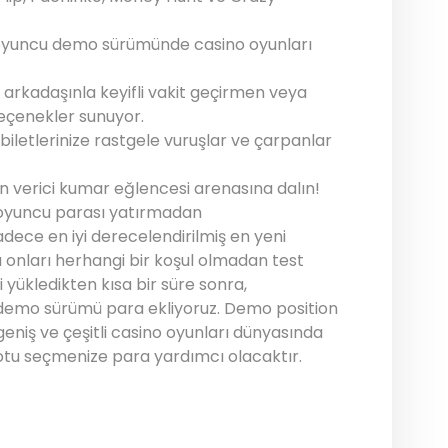
er oyuncu demo sürümünde casino oyunları
 arkadaşınla keyifli vakit geçirmen veya
eçenekler sunuyor.
iletlerinize rastgele vuruşlar ve çarpanlar
n verici kumar eğlencesi arenasına dalın!
 oyuncu parası yatırmadan
adece en iyi derecelendirilmiş en yeni
da onları herhangi bir koşul olmadan test
 yükledikten kısa bir süre sonra,
r demo sürümü para ekliyoruz. Demo position
niş ve çeşitli casino oyunları dünyasında
otu seçmenize para yardımcı olacaktır.