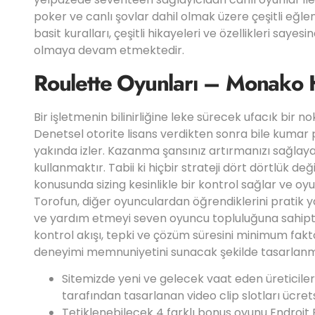
poker ve canlı şovlar dahil olmak üzere çeşitli eğlence
basit kuralları, çeşitli hikayeleri ve özellikleri saye
olmaya devam etmektedir.
Roulette Oyunları – Monako H
Bir işletmenin bilinirliğine leke sürecek ufacık bir 
Denetsel otorite lisans verdikten sonra bile kumar 
yakında izler. Kazanma şansınız artırmanızı sağlayaca
kullanmaktır. Tabii ki hiçbir strateji dört dörtlük d
konusunda sizing kesinlikle bir kontrol sağlar ve oyu
Torofun, diğer oyunculardan öğrendiklerini pratik y
ve yardım etmeyi seven oyuncu topluluğuna sahip
kontrol akışı, tepki ve çözüm süresini minimum fak
deneyimi memnuniyetini sunacak şekilde tasarlanmı
Sitemizde yeni ve gelecek vaat eden üreticiler
tarafından tasarlanan video clip slotları ücrets
Tetiklenebilecek 4 farklı bonus oyunu Endroit